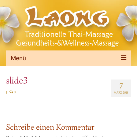
Menü
Willkommen
slide3
7
Massagen&Preise
|
0
MÄRZ 2018
Bilder
Impressum
Datenschutzerklärung
Schreibe einen Kommentar